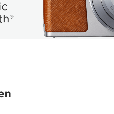
ic
th®
en