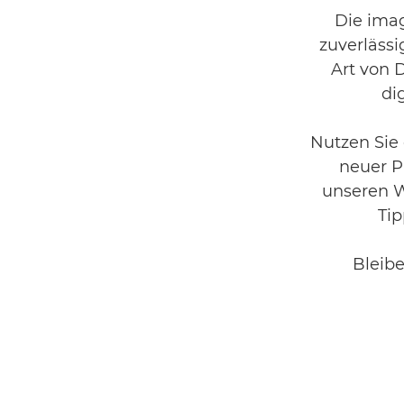
Die ima
zuverlässi
Art von D
di
Nutzen Sie 
neuer P
unseren W
Ti
Bleibe