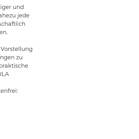
iger und
Nahezu jede
schaftlich
en.
 Vorstellung
ungen zu
praktische
ULA
enfrei: