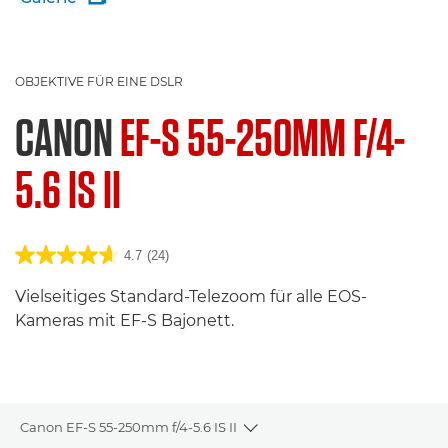
OBJEKTIVE FÜR EINE DSLR
CANON
EF-S 55-250MM F/4-
5.6 IS II
4.7
(24)
Vielseitiges Standard-Telezoom für alle EOS-
Kameras mit EF-S Bajonett.
Canon EF-S 55-250mm f/4-5.6 IS II
Toggle breadcrumbs