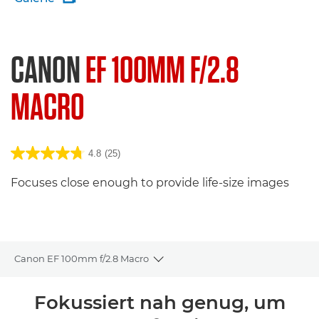
CANON
EF 100MM F/2.8
MACRO
4.8
(25)
Focuses close enough to provide life-size images
Canon EF 100mm f/2.8 Macro
Toggle breadcrumbs
Übersicht
Fokussiert nah genug, um