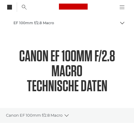
Canon Logo, back to
EF 100mm f/2.8 Macro
Auf B
Canon
CANON EF 100MM F/2.8
MACRO
TECHNISCHE DATEN
Canon EF 100mm f/2.8 Macro
Toggle breadcrumbs
Übersicht