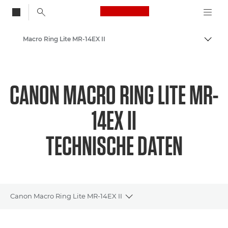
Canon Logo, back to
Macro Ring Lite MR-14EX II
Auf B
Canon
CANON MACRO RING LITE MR-
14EX II
TECHNISCHE DATEN
Canon Macro Ring Lite MR-14EX II
Toggle breadcrumbs
Übersicht