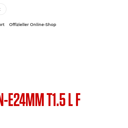
ort
Offizieller Online-Shop
N-E24MM T1.5 L F