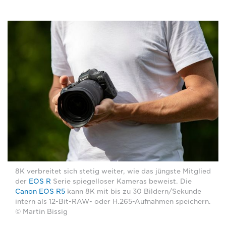
8K verbreitet sich stetig weiter, wie das jüngste Mitglied
der
EOS R
Serie spiegelloser Kameras beweist. Die
Canon EOS R5
kann 8K mit bis zu 30 Bildern/Sekunde
intern als 12-Bit-RAW- oder H.265-Aufnahmen speichern.
© Martin Bissig