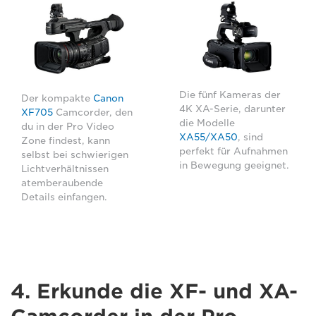
Die fünf Kameras der
Der kompakte
Canon
4K XA-Serie, darunter
XF705
Camcorder, den
die Modelle
du in der Pro Video
XA55/XA50
, sind
Zone findest, kann
perfekt für Aufnahmen
selbst bei schwierigen
in Bewegung geeignet.
Lichtverhältnissen
atemberaubende
Details einfangen.
4. Erkunde die XF- und XA-