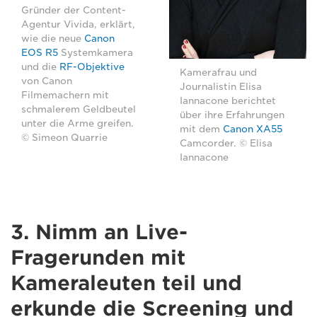
Gründer der Content-
Agentur Vivida, erklärt,
wie die neue
Canon
EOS R5
Systemkamera
und die
RF-Objektive
Kamerafrau und
von Canon
Journalistin Elisa
Filmemachern mit
Iannacone berichtet
schmalerem Geldbeutel
über ihre Erfahrungen
unter die Arme greifen.
mit dem
Canon XA55
© Simeon Quarrie
Camcorder. © Elisa
Iannacone
3. Nimm an Live-
Fragerunden mit
Kameraleuten teil und
erkunde die Screening und