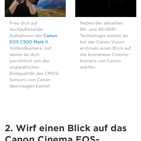
Freu dich auf
Neben der aktuellen
hochauflösende
8K- und 4K-HDR-
Aufnahmen der
Canon
Technologie kannst du
EOS C500 Mark II
bei der Canon Vision
Vollbildkamera, mit
erstmals einen Blick auf
denen du dich
die brandneue Cinema-
persönlich von der
Kamera von Canon
unglaublichen
werfen.
Bildqualität des CMOS-
Sensors von Canon
überzeugen kannst.
2. Wirf einen Blick auf das
Canon Cinema EOS-