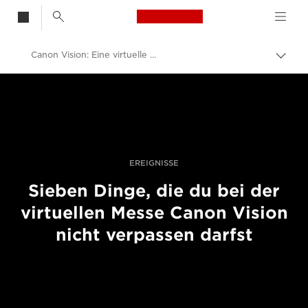
Canon Logo, back t
Canon Vision: Eine virtuelle Messe
Auf
Brot
Canon
umsc
Pro Foto & Video
Fotografie-Veranstaltungen
EREIGNISSE
Sieben Dinge, die du bei der
virtuellen Messe Canon Vision
nicht verpassen darfst