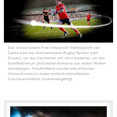
Das revolutionäre Free Viewpoint Videosystem von
Canon kam bei internationalen Rugby-Spielen zum
Einsatz, um das Geschehen mit verschiedenen, um das
Spielfeld herum platzierten Kameras aus jedem Winkel
einzufangen. Anschließend wurden alle erfassten
Informationen zu einem wirklich mitreißenden
Zuschauererlebnis zusammengefügt.