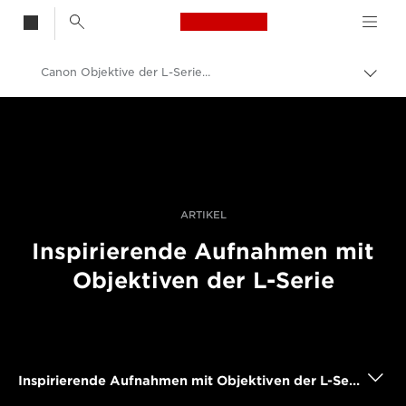
Canon Logo, back t
Canon Objektive der L-Serie – Galerie
Auf
Brot
Canon
umsc
Pro Foto & Video
Profi-Geschichten: Inspirationen für Foto, Video und Durck
ARTIKEL
Inspirierende Aufnahmen mit
Objektiven der L-Serie
Inspirierende Aufnahmen mit Objektiven der L-Serie