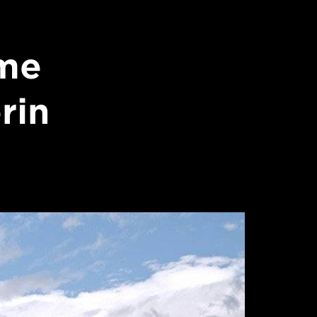
me
rin