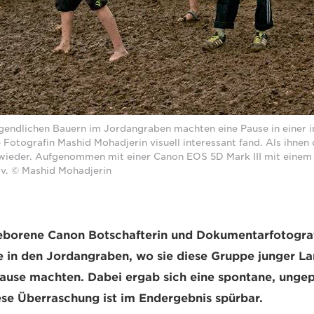
gendlichen Bauern im Jordangraben machten eine Pause in einer i
 Fotografin Mashid Mohadjerin visuell interessant fand. Als ihnen 
h wieder. Aufgenommen mit einer Canon EOS 5D Mark III mit ein
iv. © Mashid Mohadjerin
geborene Canon Botschafterin und Dokumentarfotogra
e in den Jordangraben, wo sie diese Gruppe junger Lan
pause machten. Dabei ergab sich eine spontane, unge
Diese Überraschung ist im Endergebnis spürbar.