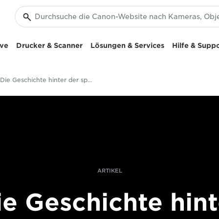
ive
Drucker & Scanner
Lösungen & Services
Hilfe & Supp
Die Geschichte hinter der spontanen Dokumentaraufnahme von Mashid Mohadjerin
ARTIKEL
ie Geschichte hint