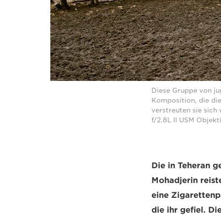
Diese Gruppe von ju
Komposition, die die
verstreuten sie sic
f/2.8L II USM Objekt
Die in Teheran 
Mohadjerin reist
eine Zigaretten
die ihr gefiel. 