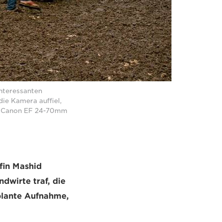
nteressanten
die Kamera auffiel,
em Canon EF 24-70mm
fin Mashid
dwirte traf, die
plante Aufnahme,