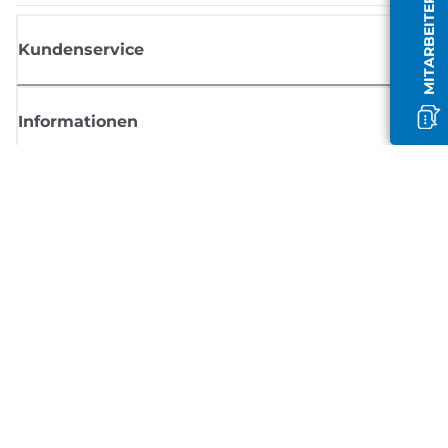
MITARBEITER OFFLINE
Kundenservice
Informationen
Shop
Melden Sie sich hier an und erhalten aktuelle
Informationen von Canon
Per E-Mail regelmäßige Updates erhalten zu neuen Produkten, nützlich
Tipps und Angeboten
REGISTRIEREN SIE SICH JETZT