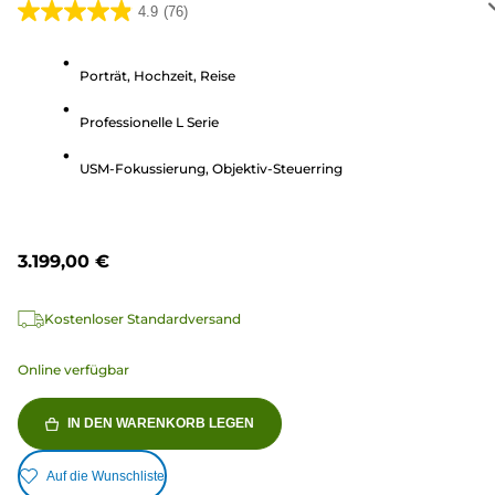
4.9
(76)
4.9
von
5
Porträt, Hochzeit, Reise
Sternen.
Professionelle L Serie
76
Bewertungen
USM-Fokussierung, Objektiv-Steuerring
3.199,00 €
Kostenloser Standardversand
Online verfügbar
IN DEN WARENKORB LEGEN
Auf die Wunschliste