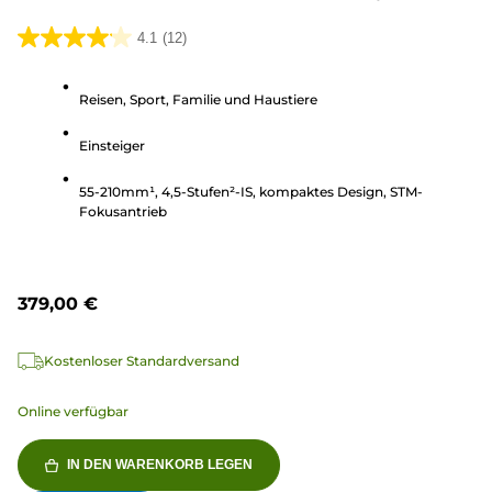
4.1
(12)
4.1
von
Reisen, Sport, Familie und Haustiere
5
Sternen.
Einsteiger
12
Bewertungen
55-210mm¹, 4,5-Stufen²-IS, kompaktes Design, STM-
Fokusantrieb
379,00 €
Kostenloser Standardversand
Online verfügbar
IN DEN WARENKORB LEGEN