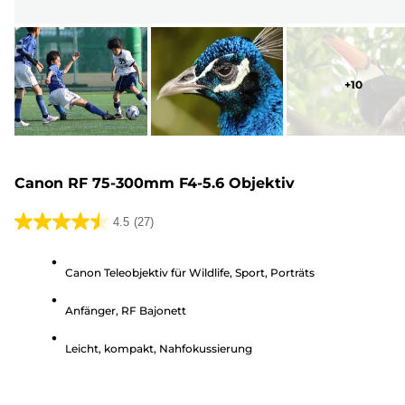
+
10
Canon RF 75-300mm F4-5.6 Objektiv
4.5
(27)
4.5
von
Canon Teleobjektiv für Wildlife, Sport, Porträts
5
Sternen.
Anfänger, RF Bajonett
27
Bewertungen
Leicht, kompakt, Nahfokussierung