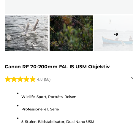
+
9
Canon RF 70-200mm F4L IS USM Objektiv
4.8
(58)
4.8
von
5
Wildlife, Sport, Porträts, Reisen
Sternen.
Professionelle L Serie
58
Bewertungen
5-Stufen-Bildstabilisator, Dual Nano USM