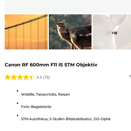
+
18
Canon RF 600mm F11 IS STM Objektiv
4.4
(76)
4.4
von
5
Wildlife, Tierporträts, Reisen
Sternen.
Foto-Begeisterte
76
Bewertungen
STM Autofokus, 5-Stufen-Bildstabilisator, DO-Optik