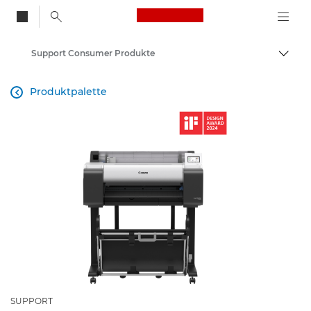
Canon Logo, back to
Support Consumer Produkte
Auf B
Canon
Produktpalette

SUPPORT