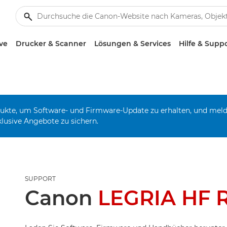
ve
Drucker & Scanner
Lösungen & Services
Hilfe & Supp
odukte, um Software- und Firmware-Update zu erhalten, und mel
klusive Angebote zu sichern.
SUPPORT
Canon
LEGRIA HF 