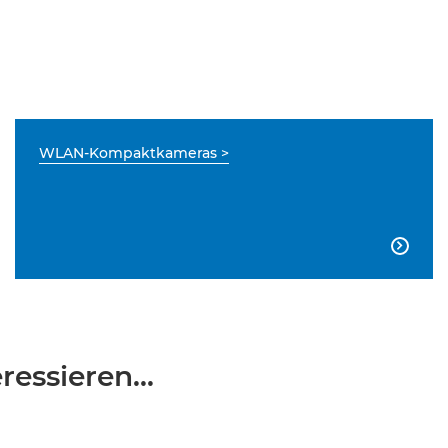
WLAN-Kompaktkameras >

essieren...