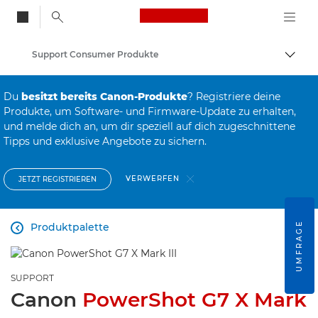
Canon Logo, back to
Support Consumer Produkte
Auf B
Canon
Du
besitzt bereits Canon-Produkte
? Registriere deine
Produkte, um Software- und Firmware-Update zu erhalten,
und melde dich an, um dir speziell auf dich zugeschnittene
Tipps und exklusive Angebote zu sichern.
VERWERFEN
JETZT REGISTRIEREN
UMFRAGE
Produktpalette

SUPPORT
Canon
PowerShot G7 X Mark