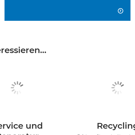

essieren...
ervice und
Recyclin