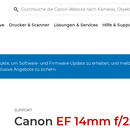
ve
Drucker & Scanner
Lösungen & Services
Hilfe & Supp
odukte, um Software- und Firmware-Update zu erhalten, und mel
klusive Angebote zu sichern.
SUPPORT
Canon
EF 14mm f/2