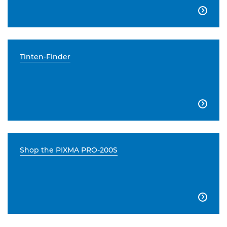

Tinten-Finder

Shop the PIXMA PRO-200S
