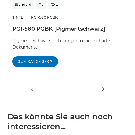
Standard
XL
XXL
Sta
TINTE
|
PGI-580 PGBK
TINT
PGI-580 PGBK [Pigmentschwarz]
CL
Pigment-Schwarz-Tinte für gestochen scharfe
Sch
Dokumente
Dok
ZUM CANON SHOP
Z
Das könnte Sie auch noch
interessieren...