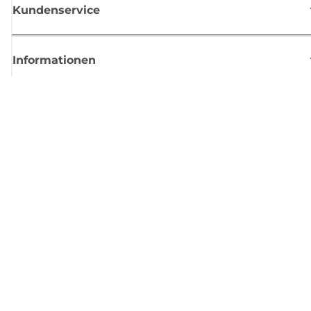
Kundenservice
Informationen
Shop
Melden Sie sich hier an und erhalten aktuelle
Informationen von Canon
Per E-Mail regelmäßige Updates erhalten zu neuen Produkten, nützlich
Tipps und Angeboten
REGISTRIEREN SIE SICH JETZT