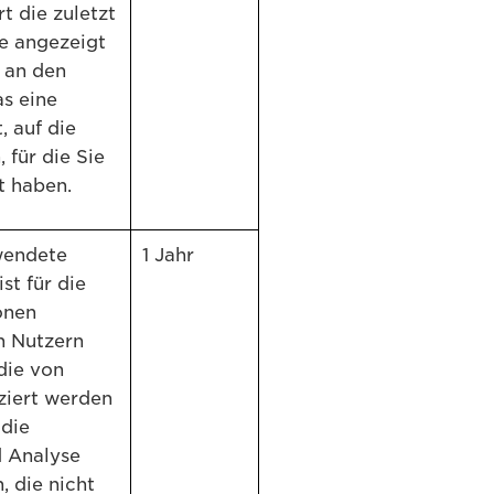
t die zuletzt
e angezeigt
 an den
as eine
, auf die
 für die Sie
rt haben.
wendete
1 Jahr
st für die
onen
n Nutzern
die von
iziert werden
 die
 Analyse
, die nicht