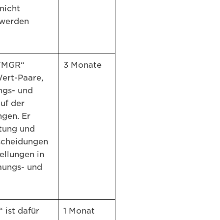
nicht
t werden
TMGR“
3 Monate
Wert-Paare,
ngs- und
uf der
gen. Er
ltung und
scheidungen
ellungen in
mungs- und
 ist dafür
1 Monat