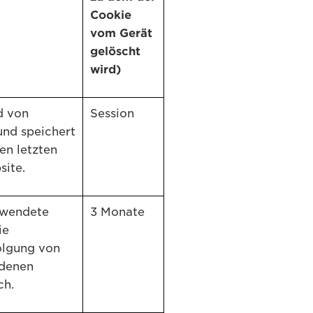
Cookie
vom Gerät
gelöscht
wird)
d von
Session
nd speichert
en letzten
site.
rwendete
3 Monate
ie
olgung von
edenen
ch.