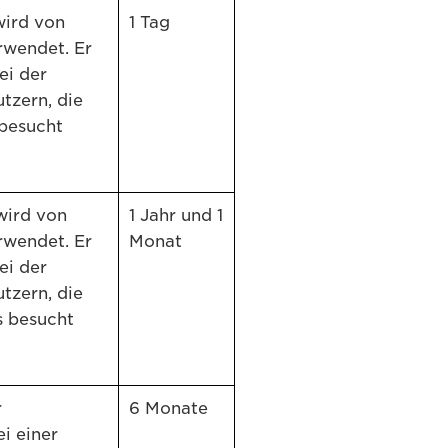
wird von
1 Tag
rwendet. Er
ei der
tzern, die
 besucht
wird von
1 Jahr und 1
rwendet. Er
Monat
ei der
tzern, die
s besucht
r
6 Monate
ei einer