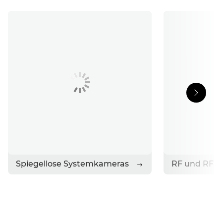
Support
Stories
Kontakt
Spiegellose Systemkameras
RF und RF-S