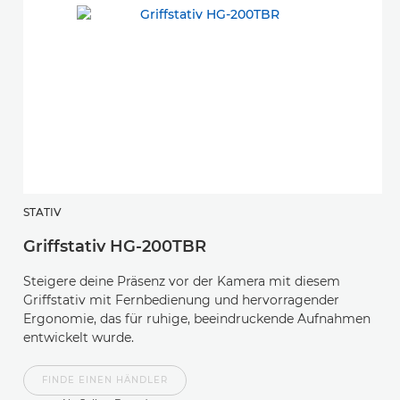
STATIV
H
Griffstativ HG-200TBR
R
Steigere deine Präsenz vor der Kamera mit diesem
E
Griffstativ mit Fernbedienung und hervorragender
F
Ergonomie, das für ruhige, beeindruckende Aufnahmen
un
entwickelt wurde.
FINDE EINEN HÄNDLER