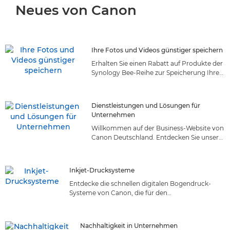
Neues von Canon
Ihre Fotos und Videos günstiger speichern
Erhalten Sie einen Rabatt auf Produkte der
Synology Bee-Reihe zur Speicherung Ihrer
Fotos und Videos, indem Sie dem Canon
Club beitreten
Dienstleistungen und Lösungen für
Unternehmen
Willkommen auf der Business-Website von
Canon Deutschland. Entdecken Sie unser
umfangreiches Angebot an
Dienstleistungen und Lösungen für
Unternehmen, die auf Ihre Bedürfnisse
Inkjet-Drucksysteme
zugeschnitten sind. Entdecken Sie die
Entdecke die schnellen digitalen Bogendruck-
perfekt passende Lösung!
Systeme von Canon, die für den
Produktionsdruck konzipiert wurden. Entdecke
unsere vielseitigen, zuverlässigen und schnellen
Digitaldruck-Lösungen vom Marktführer
Nachhaltigkeit in Unternehmen