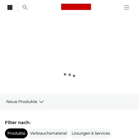
Canon Logo, back to
Canon
Neue Produkte
Produkte
Filter nach:
Neues von Canon
Produkte
Verbrauchsmaterial
Lösungen & Services