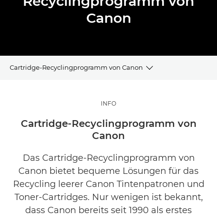
Recyclingprogramm von
Canon
Cartridge-Recyclingprogramm von Canon
CANON RECYCLING-PROGRAMM
INFO
RECYCELN SIE IHRE TINTENPATRONEN UND TONER-
Cartridge-Recyclingprogramm von
CARTRIDGES
Canon
ANERKENNUNG UND ZERTIFIZIERUNG
Das Cartridge-Recyclingprogramm von
Canon bietet bequeme Lösungen für das
Recycling leerer Canon Tintenpatronen und
Toner-Cartridges. Nur wenigen ist bekannt,
dass Canon bereits seit 1990 als erstes