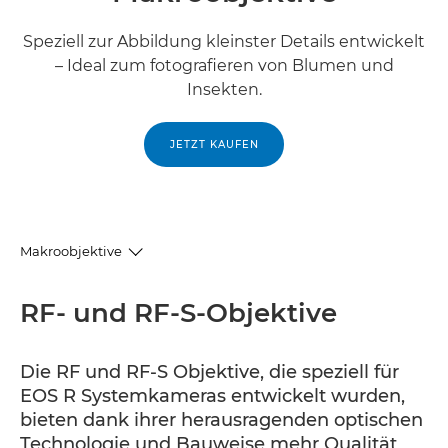
Speziell zur Abbildung kleinster Details entwickelt
– Ideal zum fotografieren von Blumen und
Insekten.
JETZT KAUFEN
Makroobjektive
RF und RF-S
RF- und RF-S-Objektive
EF
Die RF und RF-S Objektive, die speziell für
EOS R Systemkameras entwickelt wurden,
EF-S
bieten dank ihrer herausragenden optischen
Technologie und Bauweise mehr Qualität,