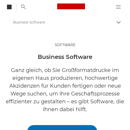
Canon Logo, back to
Business Software
Auf B
Canon
Lösungen & Dienstleistungen
SOFTWARE
Business-Produkte
Business Software
Ganz gleich, ob Sie Großformatdrucke im
eigenen Haus produzieren, hochwertige
Akzidenzen für Kunden fertigen oder neue
Wege suchen, um Ihre Geschäftsprozesse
effizienter zu gestalten – es gibt Software, die
Ihnen dabei hilft.