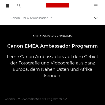
Canon Logo, back to
Canon EMEA Ambassador Programm
Auf B
Canon
Pro Foto & Video
AMBASSADOR PROGRAMM
Canon EMEA Ambassador Programm
Lerne Canon Ambassadors auf dem Gebiet
der Fotografie und Videografie aus ganz
Europa, dem Nahen Osten und Afrika
kennen.
Canon EMEA Ambassador Programm