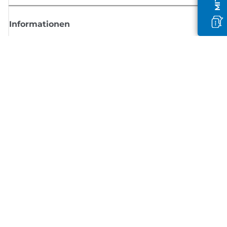
Informationen
Shop
Melden Sie sich hier an und erhalten aktuelle
Informationen von Canon
Per E-Mail regelmäßige Updates erhalten zu neuen Produkten, nützlich
Tipps und Angeboten
REGISTRIEREN SIE SICH JETZT
Allgemeine Geschäftsbedingungen
Datenschutzrichtlinie
Impressum