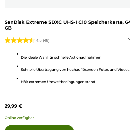
SanDisk Extreme SDXC UHS-I C10 Speicherkarte, 6
GB
4.5
(49)
4.5
von
5
Die ideale Wahl für schnelle Actionaufnahmen
Sternen.
Schnelle Übertragung von hochauflösenden Fotos und Videos
49
Bewertungen
Hält extremen Umweltbedingungen stand
29,99 €
Online verfügbar