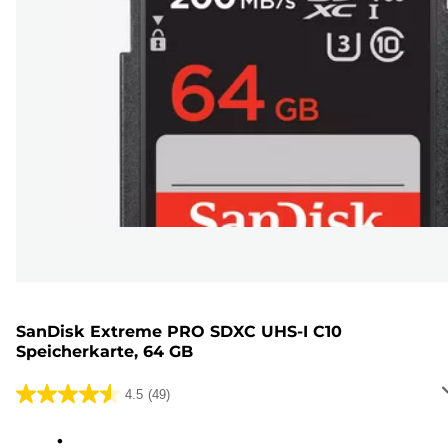
SanDisk Extreme PRO SDXC UHS-I C10
Speicherkarte, 64 GB
4.5
(49)
4.5
von