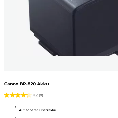
Canon BP-820 Akku
4.2
(9)
4.2
von
Aufladbarer Ersatzakku
5
Sternen.