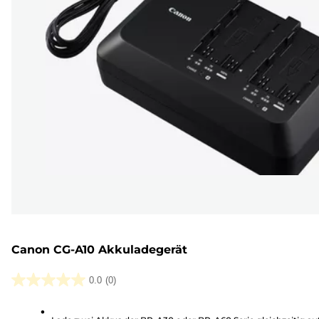
Canon CG-A10 Akkuladegerät
0.0
(0)
0.0
von