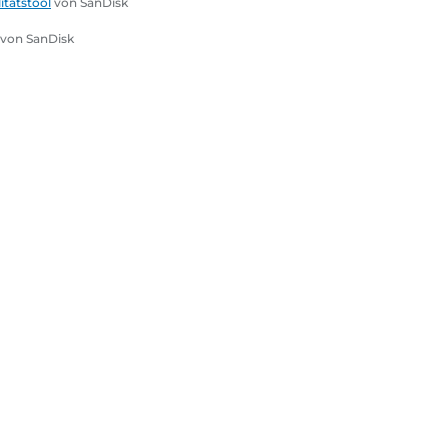
itätstool
von SanDisk
von SanDisk