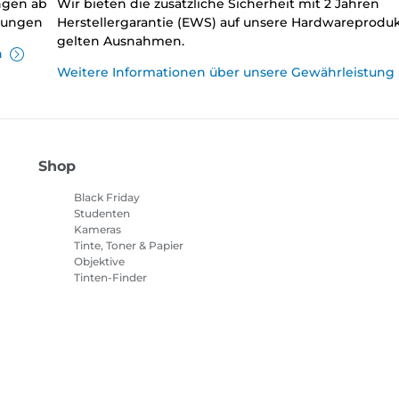
ungen ab
Wir bieten die zusätzliche Sicherheit mit 2 Jahren
llungen
Herstellergarantie (EWS) auf unsere Hardwareproduk
gelten Ausnahmen.
n
Weitere Informationen über unsere Gewährleistung
Shop
Black Friday
Studenten
Kameras
Tinte, Toner & Papier
Objektive
Tinten-Finder
Drucker
Camcorder
Zubehör & Merchandising
Bestseller