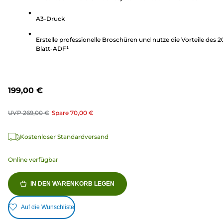
334
A3-Druck
Bewertungen
Erstelle professionelle Broschüren und nutze die Vorteile des 2
Blatt-ADF¹
199,00 €
UVP
269,00 €
Spare
70,00 €
Kostenloser Standardversand
Online verfügbar
IN DEN WARENKORB LEGEN
Auf die Wunschliste