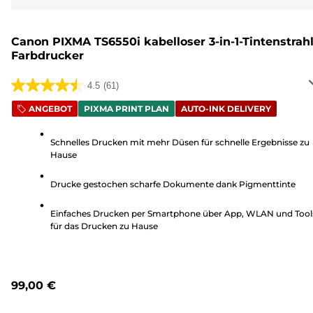
Canon PIXMA TS6550i kabelloser 3-in-1-Tintenstrahl
Farbdrucker
4.5
(61)
4.5
von
ANGEBOT
PIXMA PRINT PLAN
AUTO-INK DELIVERY
5
Sternen.
Schnelles Drucken mit mehr Düsen für schnelle Ergebnisse zu
Hause
61
Bewertungen
Drucke gestochen scharfe Dokumente dank Pigmenttinte
Einfaches Drucken per Smartphone über App, WLAN und Tool
für das Drucken zu Hause
99,00 €