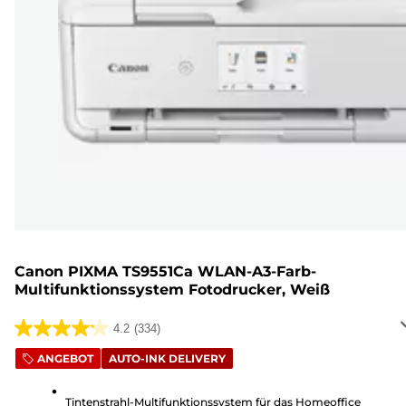
Canon PIXMA TS9551Ca WLAN-A3-Farb-
Multifunktionssystem Fotodrucker, Weiß
4.2
(334)
4.2
von
ANGEBOT
AUTO-INK DELIVERY
5
Sternen.
Tintenstrahl-Multifunktionssystem für das Homeoffice