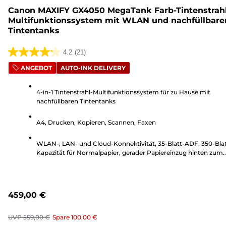
Canon MAXIFY GX4050 MegaTank Farb-Tintenstrahl
Multifunktionssystem mit WLAN und nachfüllbare
Tintentanks
4.2
(21)
4.2
ANGEBOT
AUTO-INK DELIVERY
von
5
4-in-1 Tintenstrahl-Multifunktionssystem für zu Hause mit
Sternen.
nachfüllbaren Tintentanks
21
Bewertungen
A4, Drucken, Kopieren, Scannen, Faxen
WLAN-, LAN- und Cloud-Konnektivität, 35-Blatt-ADF, 350-Blat
Kapazität für Normalpapier, gerader Papiereinzug hinten zum
Bedrucken von Karton und 6,7 cm LCD-Touchscreen
459,00 €
UVP
559,00 €
Spare
100,00 €