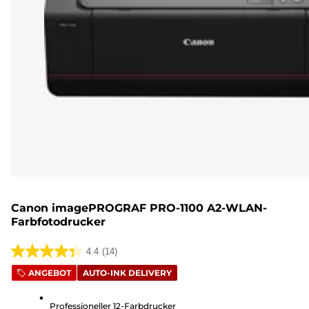
Canon imagePROGRAF PRO-1100 A2-WLAN-
Farbfotodrucker
4.4
(14)
4.4
ANGEBOT
AUTO-INK DELIVERY
von
5
Professioneller 12-Farbdrucker
Sternen.