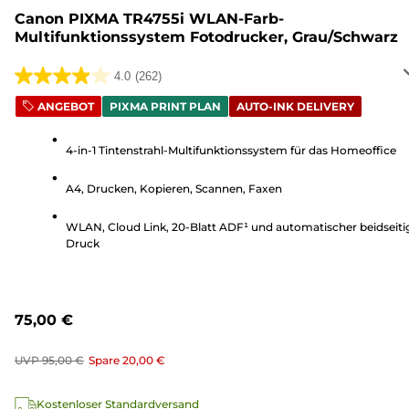
Canon PIXMA TR4755i WLAN-Farb-
Multifunktionssystem Fotodrucker, Grau/Schwarz
4.0
(262)
4.0
von
ANGEBOT
PIXMA PRINT PLAN
AUTO-INK DELIVERY
5
Sternen.
4-in-1 Tintenstrahl-Multifunktionssystem für das Homeoffice
262
A4, Drucken, Kopieren, Scannen, Faxen
Bewertungen
WLAN, Cloud Link, 20-Blatt ADF¹ und automatischer beidseiti
Druck
75,00 €
UVP
95,00 €
Spare
20,00 €
Kostenloser Standardversand