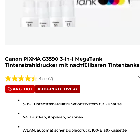
Canon PIXMA G3590 3-in-1 MegaTank
Tintenstrahldrucker mit nachfüllbaren Tintentanks
4.5
(77)
4.5
von
ANGEBOT
AUTO-INK DELIVERY
5
Sternen.
3-in-1 Tintenstrahl-Multifunktionssystem für Zuhause
77
A4, Drucken, Kopieren, Scannen
Bewertungen
WLAN, automatischer Duplexdruck, 100-Blatt-Kassette