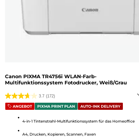
Canon PIXMA TR4756i WLAN-Farb-
Multifunktionssystem Fotodrucker, Weiß/Grau
3.7
(172)
3.7
von
ANGEBOT
PIXMA PRINT PLAN
AUTO-INK DELIVERY
5
Sternen.
4-in-1 Tintenstrahl-Multifunktionssystem für das Homeoffice
172
A4, Drucken, Kopieren, Scannen, Faxen
Bewertungen