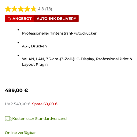
4.8
(18)
4.8
ANGEBOT
AUTO-INK DELIVERY
von
5
Professioneller Tintenstrahl-Fotodrucker
Sternen.
18
A3+, Drucken
Bewertungen
WLAN, LAN, 7,5-cm-(3-Zoll-)LC-Display, Professional Print &
Layout Plugin
489,00 €
UVP
549,00 €
Spare
60,00 €
Kostenloser Standardversand
Online verfügbar