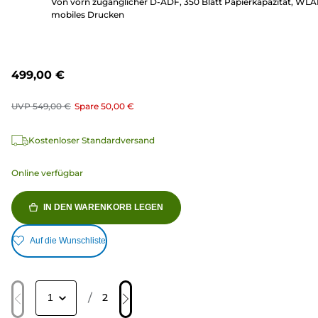
Von vorn zugänglicher D-ADF, 350 Blatt Papierkapazität, WLA
mobiles Drucken
499,00 €
UVP
549,00 €
Spare
50,00 €
Kostenloser Standardversand
Online verfügbar
IN DEN WARENKORB LEGEN
Auf die Wunschliste
/
2