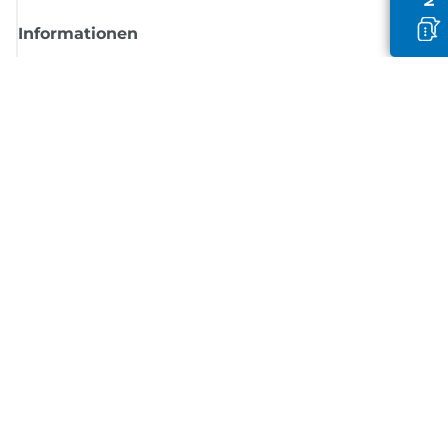
Informationen
Shop
Melden Sie sich hier an und erhalten aktuelle
Informationen von Canon
Per E-Mail regelmäßige Updates erhalten zu neuen Produkten, nützlich
Tipps und Angeboten
REGISTRIEREN SIE SICH JETZT
Allgemeine Geschäftsbedingungen
Datenschutzrichtlinie
Impressum
Informationen zu Cookies
Cookie-Einstellungen