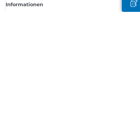
Informationen
Shop
Melden Sie sich hier an und erhalten aktuelle
Informationen von Canon
Per E-Mail regelmäßige Updates erhalten zu neuen Produkten, nützlich
Tipps und Angeboten
REGISTRIEREN SIE SICH JETZT
Allgemeine Geschäftsbedingungen
Datenschutzrichtlinie
Impressum
Informationen zu Cookies
Cookie-Einstellungen