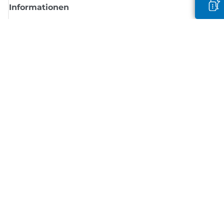
Informationen
Shop
Melden Sie sich hier an und erhalten aktuelle
Informationen von Canon
Per E-Mail regelmäßige Updates erhalten zu neuen Produkten, nützlich
Tipps und Angeboten
REGISTRIEREN SIE SICH JETZT
Allgemeine Geschäftsbedingungen
Datenschutzrichtlinie
Impressum
Informationen zu Cookies
Cookie-Einstellungen