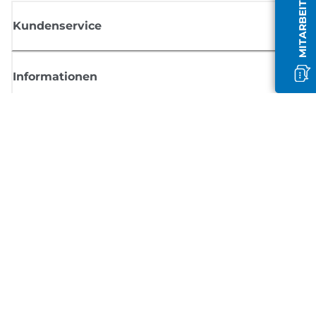
Kundenservice
Informationen
Shop
Melden Sie sich hier an und erhalten aktuelle
Informationen von Canon
Per E-Mail regelmäßige Updates erhalten zu neuen Produkten, nützlich
Tipps und Angeboten
REGISTRIEREN SIE SICH JETZT