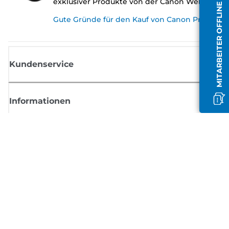
exklusiver Produkte von der Canon Website.
MITARBEITER OFFLINE
Gute Gründe für den Kauf von Canon Produkte
Kundenservice
Informationen
Shop
Melden Sie sich hier an und erhalten aktuelle
Informationen von Canon
Per E-Mail regelmäßige Updates erhalten zu neuen Produkten, nützlich
Tipps und Angeboten