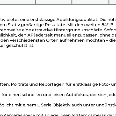
 bietet eine erstklassige Abbildungsqualität. Die hohe
em Stativ großartige Resultate. Mit dem weiten 84°-
Brennweite eine attraktive Hintergrundunschärfe. Sofor
ichkeit, den AF jederzeit manuell anzupassen, ohne daf
 den verschiedensten Orten aufnehmen möchten – dieses 
r geschützt ist.
aften, Porträts und Reportagen für erstklassige Foto- 
 für einen schnellen und leisen Autofokus, der sich jed
öglicht mit einem L Serie Objektiv auch unter ungüns
R-Kameras sowie mit spiegellosen Systemkameras der 