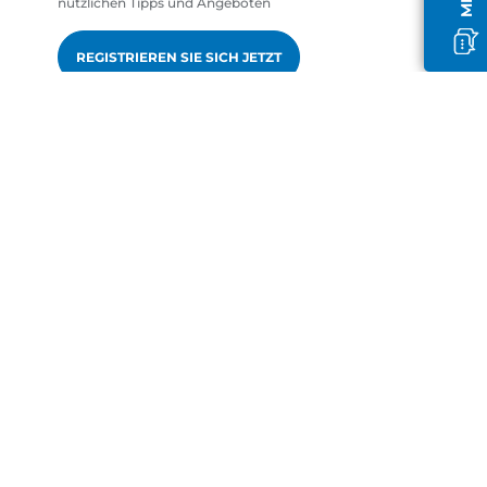
nützlichen Tipps und Angeboten
REGISTRIEREN SIE SICH JETZT
gen
de-DE
Canon Europa