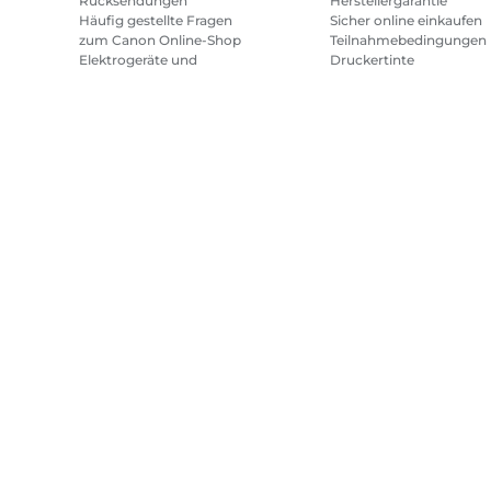
Rücksendungen
Herstellergarantie
Häufig gestellte Fragen
Sicher online einkaufen
zum Canon Online-Shop
Teilnahmebedingungen
Elektrogeräte und
Druckertinte
Batterien
Abonnement
Häufig gestellte Fragen
Geschäftsbedingungen
Repeat & Save
Sitemap
Allgemeine Geschäftsbedingungen
Datenschutzrich
Canon
2026.
Alle Rechte vorbehalten.