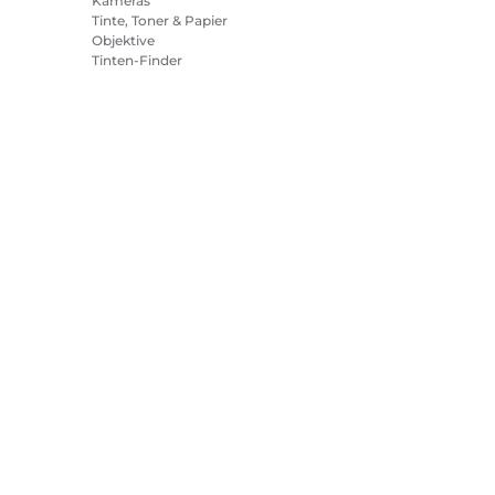
Kameras
Tinte, Toner & Papier
Objektive
Tinten-Finder
Drucker
Camcorder
Zubehör & Merchandising
Bestseller
tlinie
Impressum
Informationen zu Cookies
Cookie-Einstellun