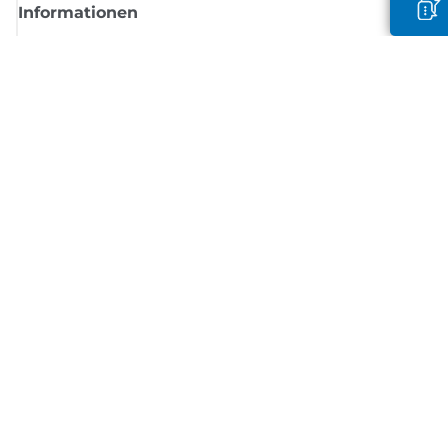
Informationen
Shop
Melden Sie sich hier an und erhalten aktuelle
Informationen von Canon
Per E-Mail regelmäßige Updates erhalten zu neuen Produkten, nützlich
Tipps und Angeboten
REGISTRIEREN SIE SICH JETZT
Allgemeine Geschäftsbedingungen
Datenschutzrichtlinie
Impressum
Informationen zu Cookies
Cookie-Einstellungen