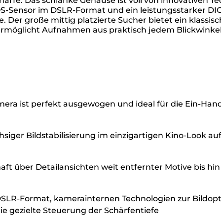
rfe. Das schlanke Gehäuse ist voll von innovativen T
MOS-Sensor im DSLR-Format und ein leistungsstarker DI
. Der große mittig platzierte Sucher bietet ein klass
 ermöglicht Aufnahmen aus praktisch jedem Blickwinkel
mera ist perfekt ausgewogen und ideal für die Ein-Han
ger Bildstabilisierung im einzigartigen Kino-Look auf, 
haft über Detailansichten weit entfernter Motive bis h
SLR-Format, kamerainternen Technologien zur Bildopti
ie gezielte Steuerung der Schärfentiefe