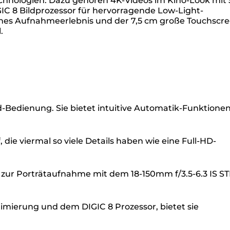
echnologien. Dazu gehören 4K-Videos im Kino-Look mit 
GIC 8 Bildprozessor für hervorragende Low-Light-
isches Aufnahmeerlebnis und der 7,5 cm große Touchscre
.
d-Bedienung. Sie bietet intuitive Automatik-Funktione
die viermal so viele Details haben wie eine Full-HD-
in zur Porträtaufnahme mit dem 18-150mm f/3.5-6.3 IS S
mierung und dem DIGIC 8 Prozessor, bietet sie