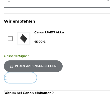
1
Wir empfehlen
Canon LP-E17 Akku
65,00 €
Online verfügbar
IN DEN WARENKORB LEGEN
ing...
Warum bei Canon einkaufen?