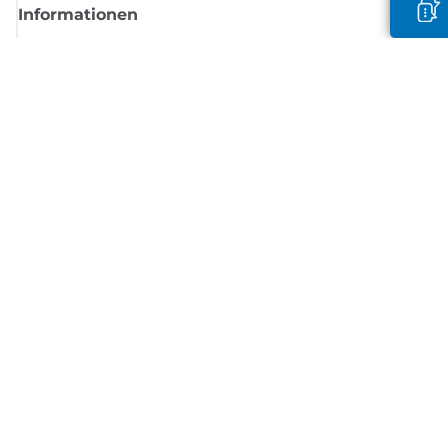
Informationen
Shop
Melden Sie sich hier an und erhalten aktuelle
Informationen von Canon
Per E-Mail regelmäßige Updates erhalten zu neuen Produkten, nützlich
Tipps und Angeboten
REGISTRIEREN SIE SICH JETZT
Allgemeine Geschäftsbedingungen
Datenschutzrichtlinie
Impressum
Informationen zu Cookies
Cookie-Einstellungen