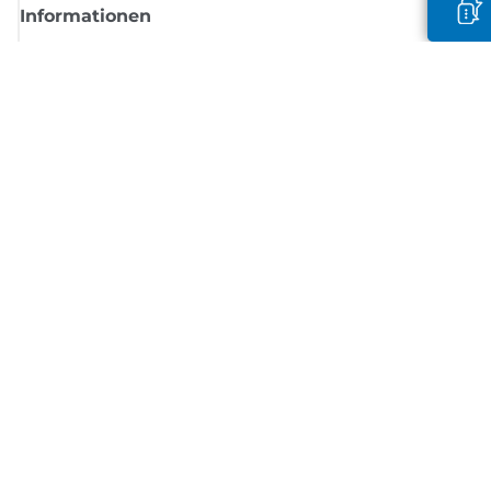
Informationen
Shop
Melden Sie sich hier an und erhalten aktuelle
Informationen von Canon
Per E-Mail regelmäßige Updates erhalten zu neuen Produkten, nützlich
Tipps und Angeboten
REGISTRIEREN SIE SICH JETZT
Allgemeine Geschäftsbedingungen
Datenschutzrichtlinie
Impressum
Informationen zu Cookies
Cookie-Einstellungen