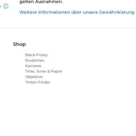
gelten Ausnahmen.
n
Weitere Informationen über unsere Gewährleistung
Shop
Black Friday
Studenten
Kameras
Tinte, Toner & Papier
Objektive
Tinten-Finder
Drucker
Camcorder
Zubehör & Merchandising
Bestseller
tlinie
Impressum
Informationen zu Cookies
Cookie-Einstellun