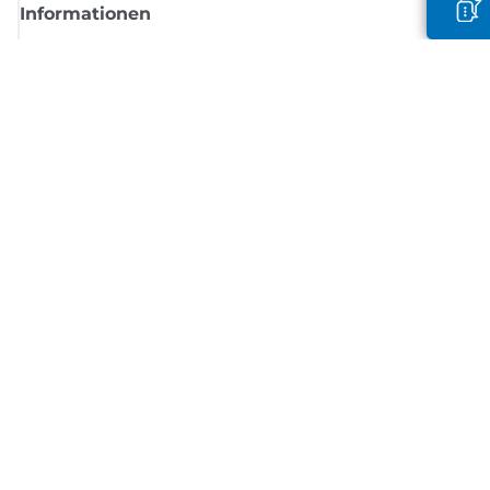
Informationen
Shop
Melden Sie sich hier an und erhalten aktuelle
Informationen von Canon
Per E-Mail regelmäßige Updates erhalten zu neuen Produkten, nützlich
Tipps und Angeboten
REGISTRIEREN SIE SICH JETZT
Allgemeine Geschäftsbedingungen
Datenschutzrichtlinie
Impressum
Informationen zu Cookies
Cookie-Einstellungen