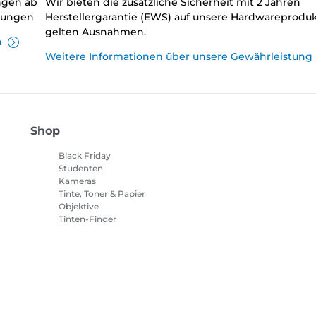
ungen ab
Wir bieten die zusätzliche Sicherheit mit 2 Jahren
llungen
Herstellergarantie (EWS) auf unsere Hardwareproduk
gelten Ausnahmen.
n
Weitere Informationen über unsere Gewährleistung
Shop
Black Friday
Studenten
Kameras
Tinte, Toner & Papier
Objektive
Tinten-Finder
Drucker
Camcorder
Zubehör & Merchandising
Bestseller