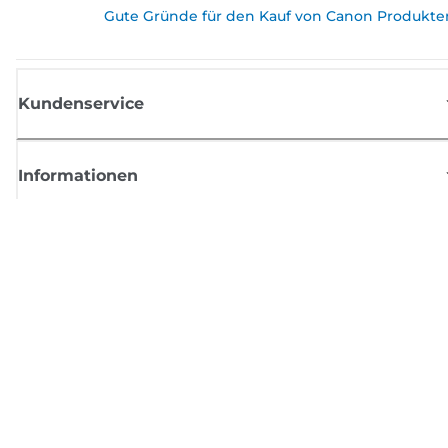
Gute Gründe für den Kauf von Canon Produkte
Kundenservice
Informationen
Shop
Melden Sie sich hier an und erhalten aktuelle
Informationen von Canon
Per E-Mail regelmäßige Updates erhalten zu neuen Produkten, nützlich
Tipps und Angeboten
REGISTRIEREN SIE SICH JETZT