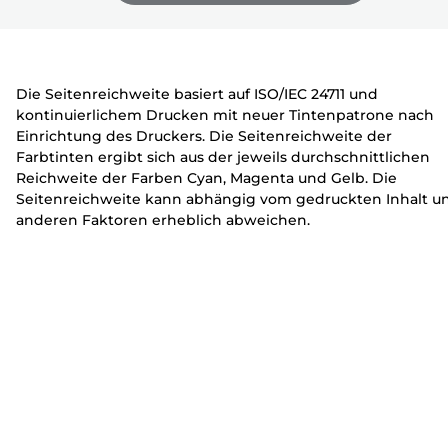
e
c
c
zu
zu
zu
r
k
k
erweitern
erweitern
erweitern
e
e
r
r
Die Seitenreichweite basiert auf ISO/IEC 24711 und
kontinuierlichem Drucken mit neuer Tintenpatrone nach
Einrichtung des Druckers. Die Seitenreichweite der
Farbtinten ergibt sich aus der jeweils durchschnittlichen
Reichweite der Farben Cyan, Magenta und Gelb. Die
Seitenreichweite kann abhängig vom gedruckten Inhalt u
anderen Faktoren erheblich abweichen.