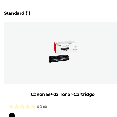
Standard
(1)
Canon EP-22 Toner-Cartridge
0.0
(0)
0.0
von
Farbpatrone