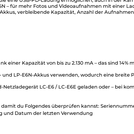
die eine USB-PD-Ladung ermöglichen, auch in der Kam
E6N – für mehr Fotos und Videoaufnahmen mit einer L
kkus, verbleibende Kapazität, Anzahl der Aufnahmen 
 einer Kapazität von bis zu 2.130 mA – das sind 14% 
- und LP-E6N-Akkus verwenden, wodurch eine breite P
Netzladegerät LC-E6 / LC-E6E geladen oder – bei kom
 damit du Folgendes überprüfen kannst: Seriennummer
ng und Datum der letzten Verwendung