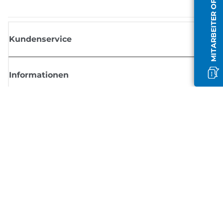
MITARBEITER OFFLINE
Kundenservice
Informationen
Shop
Melden Sie sich hier an und erhalten aktuelle
Informationen von Canon
Per E-Mail regelmäßige Updates erhalten zu neuen Produkten, nützlich
Tipps und Angeboten
REGISTRIEREN SIE SICH JETZT