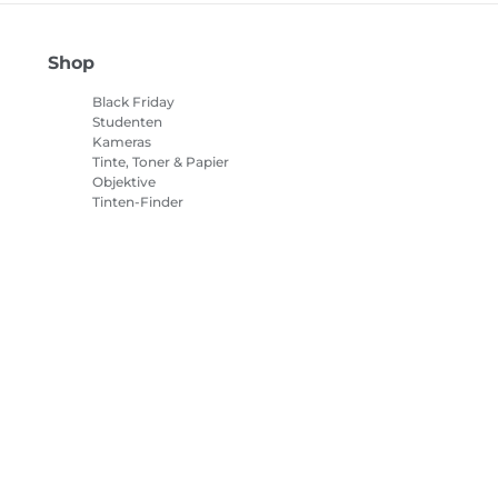
Shop
Black Friday
Studenten
Kameras
Tinte, Toner & Papier
Objektive
Tinten-Finder
Drucker
Camcorder
Zubehör & Merchandising
Bestseller
tlinie
Impressum
Informationen zu Cookies
Cookie-Einstellun