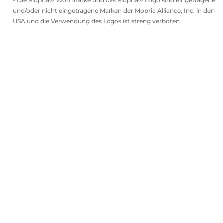
⁵ Die Mopria® Wortmarke und das Mopria® Logo sind eingetragene
und/oder nicht eingetragene Marken der Mopria Alliance, Inc. in den
USA und die Verwendung des Logos ist streng verboten