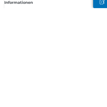
Informationen
Shop
Melden Sie sich hier an und erhalten aktuelle
Informationen von Canon
Per E-Mail regelmäßige Updates erhalten zu neuen Produkten, nützlich
Tipps und Angeboten
REGISTRIEREN SIE SICH JETZT
Allgemeine Geschäftsbedingungen
Datenschutzrichtlinie
Impressum
Informationen zu Cookies
Cookie-Einstellungen