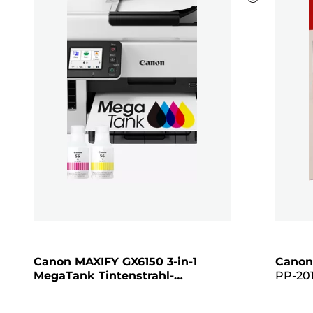
Canon MAXIFY GX6150 3-in-1
Canon
MegaTank Tintenstrahl-
PP-201
Multifunktionssystem mit
13 x 13
nachfüllbaren Tintentanks und
Pack, 