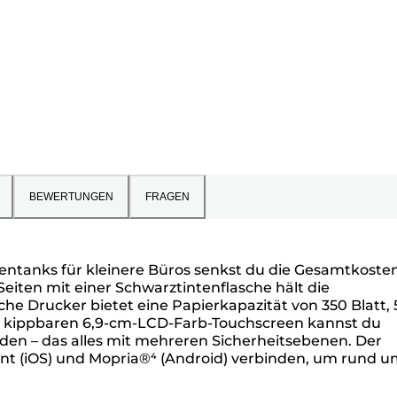
BEWERTUNGEN
FRAGEN
entanks für kleinere Büros senkst du die Gesamtkoste
eiten mit einer Schwarztintenflasche hält die
e Drucker bietet eine Papierkapazität von 350 Blatt, 
en kippbaren 6,9-cm-LCD-Farb-Touchscreen kannst du
en – das alles mit mehreren Sicherheitsebenen. Der
int (iOS) und Mopria®⁴ (Android) verbinden, um rund 