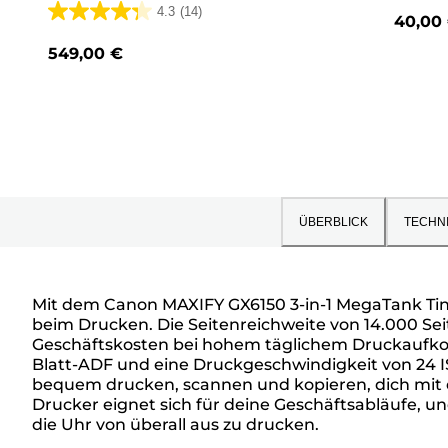
WLAN
4.3
(14)
40,00
4.3
von
549,00 €
5
Sternen.
14
Bewertungen
ÜBERBLICK
TECHN
Mit dem Canon MAXIFY GX6150 3-in-1 MegaTank Tint
beim Drucken. Die Seitenreichweite von 14.000 Sei
Überblick
Geschäftskosten bei hohem täglichem Druckaufkomme
Blatt-ADF und eine Druckgeschwindigkeit von 24 
bequem drucken, scannen und kopieren, dich mit 
Drucker eignet sich für deine Geschäftsabläufe, u
die Uhr von überall aus zu drucken.