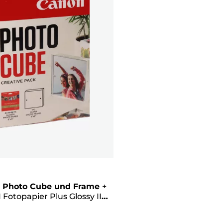
 Photo Cube und Frame
+
 Fotopapier Plus Glossy II
 cm (40 Blatt) – Creative
Pink