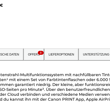
 €
3
ISCHE DATEN
OFFERS
LIEFEROPTIONEN
UNTERSTÜTZUNG
enstrahl-Multifunktionssystem mit nachfüllbaren Tint
ten¹ mit einem Set von Farbtintenflaschen oder 6.000 S
n garantiert niedrig. Der kleine, aber funktionsreich
ISO-Seiten pro Minute³. Über den benutzerfreundlich
der Cloud verbinden und verschiedene Medien verwend
nd du kannst ihn mit der Canon PRINT App, Apple AirPr