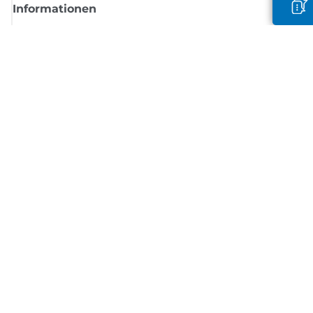
Informationen
Shop
Melden Sie sich hier an und erhalten aktuelle
Informationen von Canon
Per E-Mail regelmäßige Updates erhalten zu neuen Produkten, nützlich
Tipps und Angeboten
REGISTRIEREN SIE SICH JETZT
Allgemeine Geschäftsbedingungen
Datenschutzrichtlinie
Impressum
Informationen zu Cookies
Cookie-Einstellungen