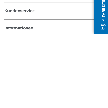
MITARBEITER OFFLINE
Kundenservice
Informationen
Shop
Melden Sie sich hier an und erhalten aktuelle
Informationen von Canon
Per E-Mail regelmäßige Updates erhalten zu neuen Produkten, nützlich
Tipps und Angeboten
REGISTRIEREN SIE SICH JETZT